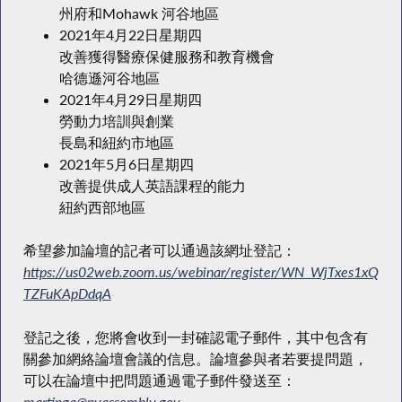
州府和Mohawk 河谷地區
2021年4月22日星期四
改善獲得醫療保健服務和教育機會
哈德遜河谷地區
2021年4月29日星期四
勞動力培訓與創業
長島和紐約市地區
2021年5月6日星期四
改善提供成人英語課程的能力
紐約西部地區
希望參加論壇的記者可以通過該網址登記：
https://us02web.zoom.us/webinar/register/WN_WjTxes1xQq-
TZFuKApDdqA
登記之後，您將會收到一封確認電子郵件，其中包含有
關參加網絡論壇會議的信息。論壇參與者若要提問題，
可以在論壇中把問題通過電子郵件發送至：
martinga@nyassembly.gov
。