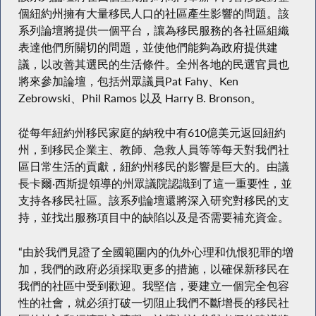
個紐約州擁有大量移民人口的社區產生影響的問題。該
系列論壇將提供一個平台，讓為移民服務的各社區組織
表達他們所關切的問題，並使他們能夠為政府提供建
議，以改善其選民的生活條件。全州各地的民選官員也
將來參加論壇，包括州眾議員Pat Fahy、Ken
Zebrowski、Phil Ramos 以及 Harry B. Bronson。
從每年紐約州移民家庭的納稅中有610億美元返回紐約
州，到移民企業主、教師、急救人員等等每天對我們社
區日常生活的貢獻，紐約州移民的影響是巨大的。由議
長卡爾·西斯提領導的州眾議院認識到了這一重要性，並
支持各移民社區。該系列論壇還將深入研究對移民的支
持，並找出服務項目中的缺陷以及是否需要補充資金。
“由於我們見證了全國範圍內的仇外心理和仇恨犯罪的增
加，我們的政府必須採取更多的措施，以確保新移民在
我們的社區中受到歡迎。我堅信，要建立一個完全包容
性的社會，就必須打破一切阻止我們不斷增長的移民社