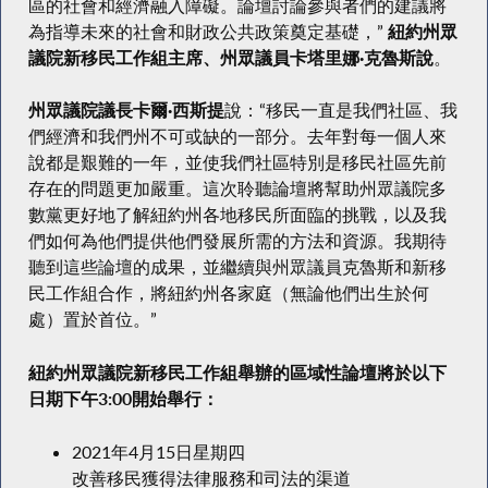
區的社會和經濟融入障礙。論壇討論參與者們的建議將
為指導未來的社會和財政公共政策奠定基礎，”
紐約州眾
議院新移民工作組主席、州眾議員卡塔里娜·克魯斯說
。
州眾議院議長卡爾·西斯提
說：“移民一直是我們社區、我
們經濟和我們州不可或缺的一部分。去年對每一個人來
說都是艱難的一年，並使我們社區特別是移民社區先前
存在的問題更加嚴重。這次聆聽論壇將幫助州眾議院多
數黨更好地了解紐約州各地移民所面臨的挑戰，以及我
們如何為他們提供他們發展所需的方法和資源。我期待
聽到這些論壇的成果，並繼續與州眾議員克魯斯和新移
民工作組合作，將紐約州各家庭（無論他們出生於何
處）置於首位。”
紐約州眾議院新移民工作組舉辦的區域性論壇將於以下
日期下午
3:00
開始舉行：
2021年4月15日星期四
改善移民獲得法律服務和司法的渠道