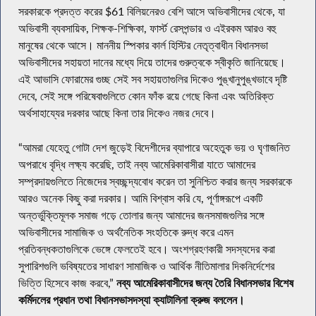
সরকারকে প্রদত্ত করের $61 বিলিয়নেরও বেশি আসে অভিবাসীদের থেকে, যা
অভিবাসী ব্যবসায়িক, শিক্ষক-শিক্ষিকা, ফার্স্ট রেসপন্ডার ও এইরকম আরও বহু
মানুষের থেকে আসে। মাননীয় স্পিকার কার্ল হিস্টির নেতৃত্বাধীন বিধানসভা
অভিবাসীদের সহায়তা দানের মধ্যে দিয়ে তাদের গুরুত্বকে স্বীকৃতি জানিয়েছে।
এই আভাসি ফোরামের গুচ্ছ সেই সব সহায়তাগুলির দিকেও পুঙ্খানুপুঙ্খভাবে দৃষ্টি
দেবে, সেই সঙ্গে পরিষেবাগুলিতে কোন ফাঁক রয়ে গেছে কিনা এবং অতিরিক্ত
অর্থসাহায্যের দরকার আছে কিনা তার দিকেও নজর দেবে।
“আমরা যেহেতু গোটা দেশ জুড়েই বিদেশীদের ব্যাপারে অহেতুক ভয় ও ঘৃণাজনিত
অপরাধে বৃদ্ধি লক্ষ্য করেছি, তাই নব্য আমেরিকাবাসীরা যাতে আমাদের
সম্প্রদায়গুলিতে নিজেদের স্বচ্ছন্দ্যবোধ করেন তা সুনিশ্চিত করার জন্য সরকারকে
আরও অনেক কিছু করা দরকার। আমি বিশ্বাস করি যে, পূর্ণাঙ্গরূপে একটি
অন্তর্ভুক্তিমূলক সমাজ গড়ে তোলার জন্য আমাদের জনসমাজগুলির সঙ্গে
অভিবাসীদের সামাজিক ও অর্থনৈতিক সংহতিকে রুদ্ধ করে এমন
প্রতিবন্ধকতাগুলিকে ভেঙ্গে ফেলতেই হবে। অংশগ্রহণকারী সদস্যদের করা
সুপারিশগুলি ভবিষ্যতের সাধারণ সামাজিক ও আর্থিক নীতিমালার দিকনির্দেশের
ভিত্তি হিসেবে কাজ করবে,”
নব্য আমেরিকাবাসীদের জন্য তৈরি বিধানসভার বিশেষ
কর্মিদলের প্রধান তথা বিধানসভাসদস্যা ক্যাটালিনা ক্রুজ বললেন।