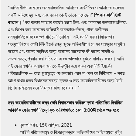
“অভিবাসীগণ আমাদের জনসমাজগুলির, আমাদের অর্থনীতির ও আমাদের রাজ্যের
একটি অবিচ্ছেদ্য অঙ্গ, এবং বরাবর তা-ই থেকে এসেছেন,”
স্পিকার কার্ল হিস্টি
বললেন।
“গত বছরটা সকলের কাছেই দুরূহ ছিল, এবং আমাদের জনসমাজগুলিতে,
এবং বিশেষ করে আমাদের অভিবাসী জনসমাজগুলিতে, থাকা অতীতের
সমস্যাগুলিকে কয়েক গুণ বাড়িয়ে দিয়েছিল। এই শুনানি সফর বিধানসভার
সংখ্যগরিষ্ঠদের গোটা নিউ ইয়র্ক রাজ্য জুড়ে অভিবাসীগণ যে সব সমস্যার সম্মুখীন
হচ্ছেন এবং তাদের সমৃদ্ধির জন্য আমাদের তাদেরকে কী ধরনের সাধনী ও
সংস্থানসমূহ প্রদান করা উচিৎ তা আরও ভালভাবে বুঝতে সাহায্য করবে। আমি
এই ফোরামগুলির ফলাফল জানতে উদগ্রীব হয়ে থাকব এবং নিউ ইয়র্কের
পরিবারগুলিকে — তারা জন্মসূত্রে যেখানকারই হোন না কেন তা নির্বিশেষে – সবার
আগে রাখার জন্য বিধানসভাসদস্যা ক্রুজ ও নব্য আমেরিকাবাসীদের জন্য তৈরি
বিশেষ কর্মিদলের সঙ্গে নিরন্তর কাজ করে যাব। ”
নব্য আমেরিকাবাদীদের জন্য তৈরি বিধানসভার কর্মিদল দ্বারা পরিচালিত নির্ধারিত
আঞ্চলিক ফোরামগুলি নিম্নোক্ত তারিখগুলিতে বেলা 3:00টা থেকে শুরু হবে:
বৃহস্পতিবার, 15ই এপ্রিল, 2021
আইনি পরিষেবাসমূহ ও বিচারব্যবস্থায় অভিবাসীদের অভিগম্যতা বৃদ্ধি