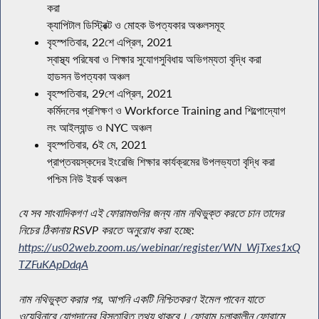
করা
ক্যাপিটাল ডিস্ট্রিক্ট ও মোহক উপত্যকার অঞ্চলসমূহ
বৃহস্পতিবার, 22শে এপ্রিল, 2021
স্বাস্থ্য পরিষেবা ও শিক্ষার সুযোগসুবিধায় অভিগম্যতা বৃদ্ধি করা
হাডসন উপত্যকা অঞ্চল
বৃহস্পতিবার, 29শে এপ্রিল, 2021
কর্মিদলের প্রশিক্ষণ ও Workforce Training and শিল্পোদ্যোগ
লং আইল্যান্ড ও NYC অঞ্চল
বৃহস্পতিবার, 6ই মে, 2021
প্রাপ্তবয়স্কদের ইংরেজি শিক্ষার কার্যক্রমের উপলভ্যতা বৃদ্ধি করা
পশ্চিম নিউ ইয়র্ক অঞ্চল
যে সব সাংবাদিকগণ এই ফোরামগুলির জন্য নাম নথিভুক্ত করতে চান তাদের
নিচের ঠিকানায় RSVP করতে অনুরোধ করা হচ্ছে:
https://us02web.zoom.us/webinar/register/WN_WjTxes1xQq-
TZFuKApDdqA
নাম নথিভুক্ত করার পর, আপনি একটি নিশ্চিতকরণ ইমেল পাবেন যাতে
ওয়েবিনারে যোগদানের বিস্তারিত তথ্য থাকবে। ফোরাম চলাকালীন ফোরামে