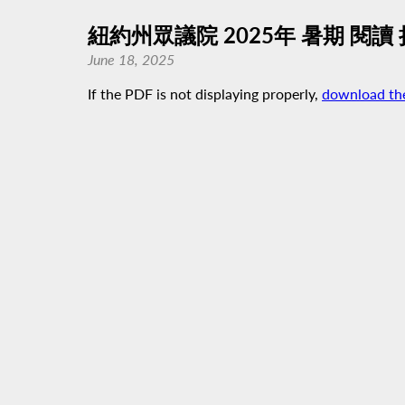
紐約州眾議院 2025年 暑期 閱讀
June 18, 2025
If the PDF is not displaying properly,
download th