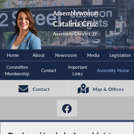
Assemblywoman
Catalina Cruz
Assembly District 39
Home
About
Newsroom
Media
Legislation
Committee
Important
Contact
Assembly Home
Membership
Links
Contact
Map & Offices