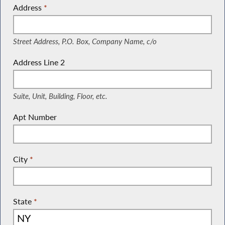
Address
*
(Street Address, P.O. Box, Company Name, c/o)
Street Address, P.O. Box, Company Name, c/o
Address Line 2
(Suite, Unit, Building, Floor, etc.)
Suite, Unit, Building, Floor, etc.
Apt Number
City
*
State
*