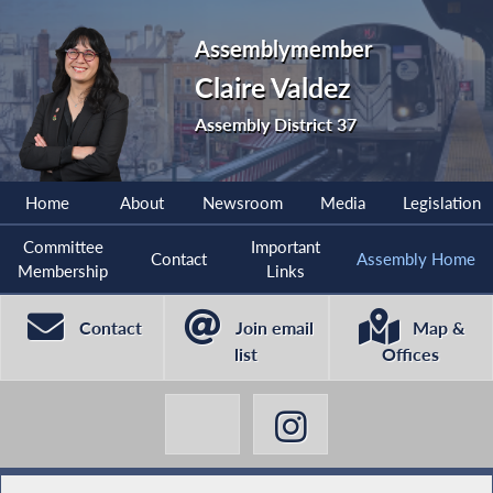
Assemblymember
Claire Valdez
Assembly District 37
Home
About
Newsroom
Media
Legislation
Committee
Important
Contact
Assembly Home
Membership
Links
Contact
Join email
Map &
list
Offices