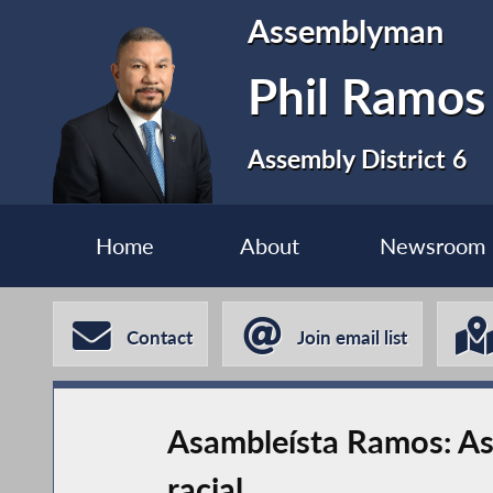
Assemblyman
Phil Ramos
Assembly District 6
Home
About
Newsroom
Contact
Join email list
Asambleísta Ramos: Asa
racial