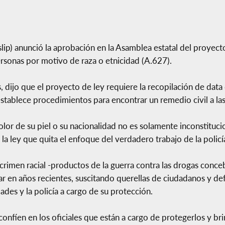
slip) anunció la aprobación en la Asamblea estatal del proyect
personas por motivo de raza o etnicidad (A.627).
, dijo que el proyecto de ley requiere la recopilación de dat
establece procedimientos para encontrar un remedio civil a las
lor de su piel o su nacionalidad no es solamente inconstituci
a ley que quita el enfoque del verdadero trabajo de la policía
rimen racial -productos de la guerra contra las drogas concebi
r en años recientes, suscitando querellas de ciudadanos y def
es y la policía a cargo de su protección.
nfíen en los oficiales que están a cargo de protegerlos y bri