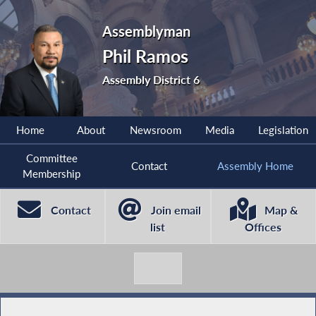
Assemblyman
Phil Ramos
Assembly District 6
Home
About
Newsroom
Media
Legislation
Committee
Contact
Assembly Home
Membership
Contact
Join email
Map &
list
Offices