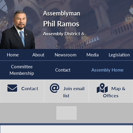
Assemblyman
Phil Ramos
Assembly District 6
Home
About
Newsroom
Media
Legislation
Committee
Contact
Assembly Home
Membership
Contact
Join email
Map &
list
Offices