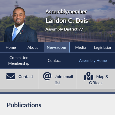
Assemblymember
Landon C. Dais
Assembly District 77
Home
About
Newsroom
Media
Legislation
Committee
Contact
Assembly Home
Membership
Contact
Join email
Map &
list
Offices
Publications